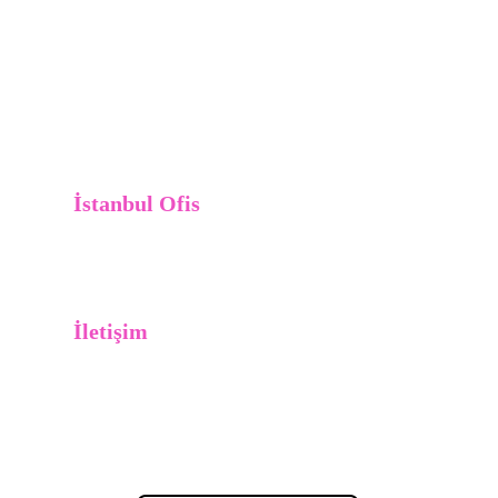
İstanbul Ofis
Büyükdere Cad. Ferko Signature, No: 175/7, Levent
Şişli / İstanbul 34394
İletişim
+90212 932 8270          +90555 
874 2000 (WhatsApp)
info@
theleron
.com