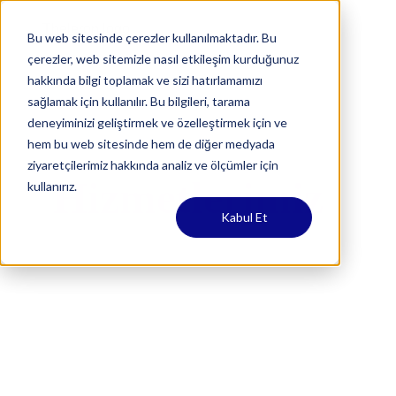
Bu web sitesinde çerezler kullanılmaktadır. Bu
çerezler, web sitemizle nasıl etkileşim kurduğunuz
hakkında bilgi toplamak ve sizi hatırlamamızı
sağlamak için kullanılır. Bu bilgileri, tarama
deneyiminizi geliştirmek ve özelleştirmek için ve
hem bu web sitesinde hem de diğer medyada
ziyaretçilerimiz hakkında analiz ve ölçümler için
Hizmetlerimiz
kullanırız.
Kabul Et
Her büyüklükten işletme için 
stratejiden 
uygulamaya, uçtan uca yönetimden teknik 
desteğe
 kadar kapsamlı BT hizmetleri sunuyoruz. 
Kritik, BT bağımlı operasyonları optimize etmeye 
ve 
dijital dönüşümü
 hızlandırmaya yardımcı 
oluyoruz.