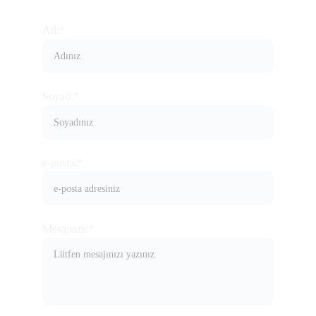
Ad:*
Soyad:*
e-posta:*
Mesajınız:*