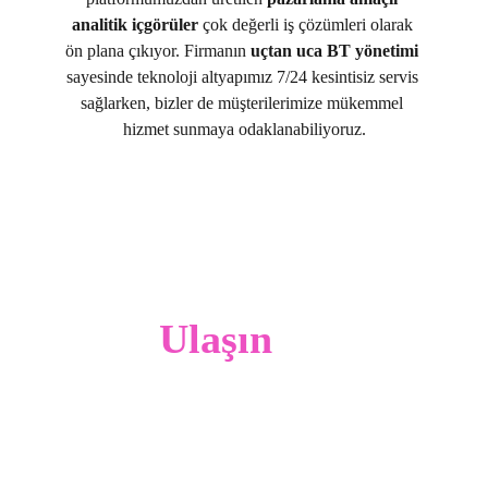
analitik içgörüler
 çok değerli iş çözümleri olarak 
ön plana çıkıyor. Firmanın 
uçtan uca BT yönetimi
sayesinde teknoloji altyapımız 7/24 kesintisiz servis 
sağlarken, bizler de müşterilerimize mükemmel 
hizmet sunmaya odaklanabiliyoruz.
Bize 
Ulaşın
Hizmetlerimizin işinizi nasıl ileriye 
taşıyabileceğini keşfetmek için 
bizimle iletişime geçin. Lütfen 
aşağıdaki formu doldurun.